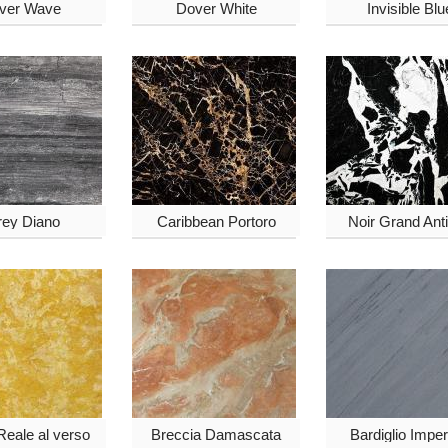
lver Wave
Dover White
Invisible Blu
ey Diano
Caribbean Portoro
Noir Grand Ant
Reale al verso
Breccia Damascata
Bardiglio Imper