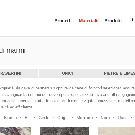
Progetti
Materiali
Prodotti
 di marmi
TRAVERTINI
ONICI
PIETRE E LIME
roprietà, da cave di partnership oppure da cave di fornitori selezionati accur
all’avanguardia nel mondo, dove operai specializzati lavorano alla segagione d
ura delle superfici in tutte le soluzioni: lucide, levigate, spazzolate, martellin
lità ed efficienza.
Bianco
Blu
Giallo
Grigio
Marrone
Nero
Rosa