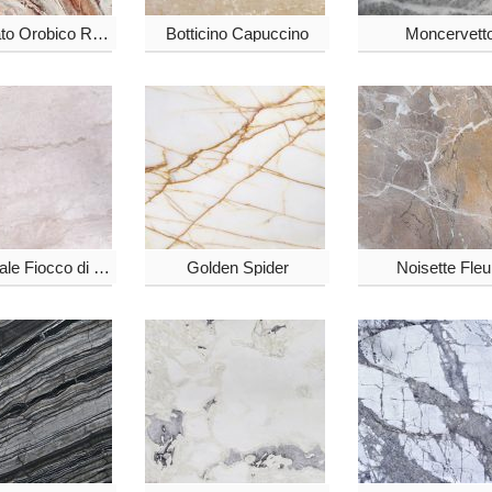
Arabescato Orobico Rosso
Botticino Capuccino
Moncervett
Daino Reale Fiocco di neve
Golden Spider
Noisette Fleu