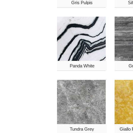
Gris Pulpis
Si
Panda White
Gr
Tundra Grey
Giallo 