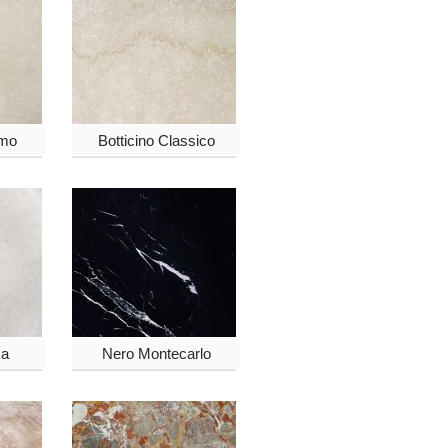
mo
Botticino Classico
ca
Nero Montecarlo