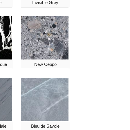
e
Invisible Grey
ique
New Ceppo
iale
Bleu de Savoie