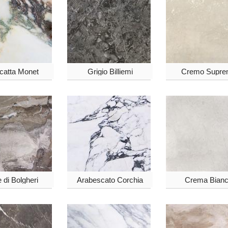
catta Monet
Grigio Billiemi
Cremo Supre
e di Bolgheri
Arabescato Corchia
Crema Bian