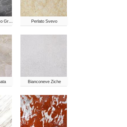
Arabescato Orobico Grigio
Perlato Svevo
ata
Bianconeve Ziche