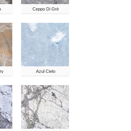
o
Ceppo Di Grè
ry
Azul Cielo