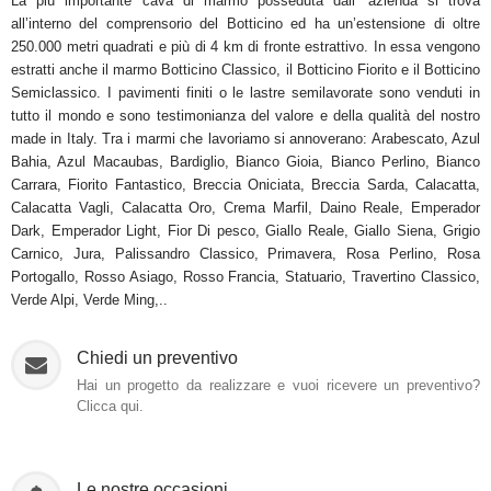
La più importante cava di marmo posseduta dall' azienda si trova
all’interno del comprensorio del Botticino ed ha un’estensione di oltre
250.000 metri quadrati e più di 4 km di fronte estrattivo. In essa vengono
estratti anche il marmo Botticino Classico, il Botticino Fiorito e il Botticino
Semiclassico. I pavimenti finiti o le lastre semilavorate sono venduti in
tutto il mondo e sono testimonianza del valore e della qualità del nostro
made in Italy. Tra i marmi che lavoriamo si annoverano: Arabescato, Azul
Bahia, Azul Macaubas, Bardiglio, Bianco Gioia, Bianco Perlino, Bianco
Carrara, Fiorito Fantastico, Breccia Oniciata, Breccia Sarda, Calacatta,
Calacatta Vagli, Calacatta Oro, Crema Marfil, Daino Reale, Emperador
Dark, Emperador Light, Fior Di pesco, Giallo Reale, Giallo Siena, Grigio
Carnico, Jura, Palissandro Classico, Primavera, Rosa Perlino, Rosa
Portogallo, Rosso Asiago, Rosso Francia, Statuario, Travertino Classico,
Verde Alpi, Verde Ming,..
Chiedi un preventivo
Hai un progetto da realizzare e vuoi ricevere un preventivo?
Clicca qui.
Le nostre occasioni