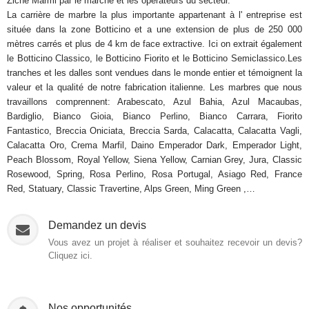
Ziche Marmi par le marché et les opérateurs du secteur.
La carrière de marbre la plus importante appartenant à l' entreprise est
située dans la zone Botticino et a une extension de plus de 250 000
mètres carrés et plus de 4 km de face extractive. Ici on extrait également
le Botticino Classico, le Botticino Fiorito et le Botticino Semiclassico.Les
tranches et les dalles sont vendues dans le monde entier et témoignent la
valeur et la qualité de notre fabrication italienne. Les marbres que nous
travaillons comprennent: Arabescato, Azul Bahia, Azul Macaubas,
Bardiglio, Bianco Gioia, Bianco Perlino, Bianco Carrara, Fiorito
Fantastico, Breccia Oniciata, Breccia Sarda, Calacatta, Calacatta Vagli,
Calacatta Oro, Crema Marfil, Daino Emperador Dark, Emperador Light,
Peach Blossom, Royal Yellow, Siena Yellow, Carnian Grey, Jura, Classic
Rosewood, Spring, Rosa Perlino, Rosa Portugal, Asiago Red, France
Red, Statuary, Classic Travertine, Alps Green, Ming Green ,…
Demandez un devis
Vous avez un projet à réaliser et souhaitez recevoir un devis?
Cliquez ici.
Nos opportunités