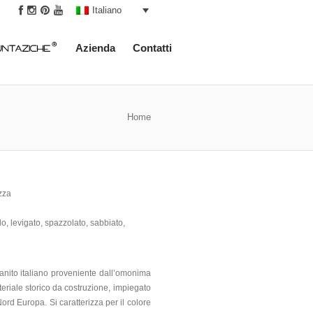
|
Italiano
Azienda
Contatti
Home
zza
o, levigato, spazzolato, sabbiato,
anito italiano proveniente dall’omonima
ateriale storico da costruzione, impiegato
Nord Europa. Si caratterizza per il colore